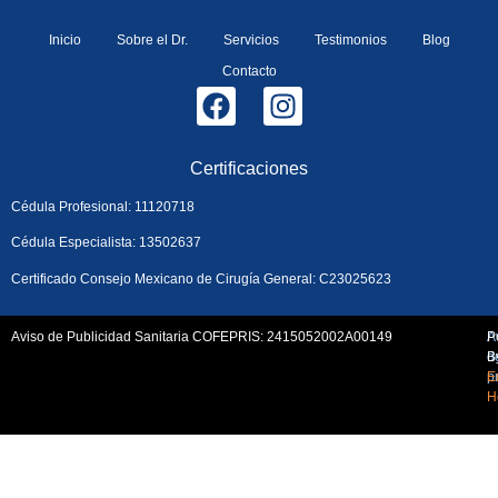
Inicio
Sobre el Dr.
Servicios
Testimonios
Blog
Contacto
Certificaciones
Cédula Profesional: 11120718
Cédula Especialista: 13502637
Certificado Consejo Mexicano de Cirugía General: C23025623
Aviso de Publicidad Sanitaria COFEPRIS: 2415052002A00149
A
P
d
B
p
E
H